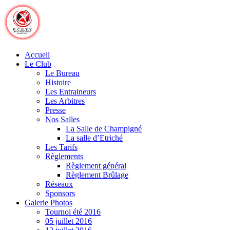
Skip
to
content
Accueil
Le Club
Le Bureau
Histoire
Les Entraineurs
Les Arbitres
Presse
Nos Salles
La Salle de Champigné
La salle d’Etriché
Les Tarifs
Règlements
Règlement général
Règlement Brûlage
Réseaux
Sponsors
Galerie Photos
Tournoi été 2016
05 juillet 2016