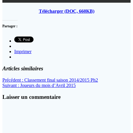
Télécharger (DOC, 660KB)
Partager :
Imprimer
Articles similaires
Navigation
Article
Précédent :
Classement final saison 2014/2015 Ph2
Article
précédent
Suivant :
Joueurs du mois d’Avril 2015
de
suivant
:
l’article
:
Laisser un commentaire