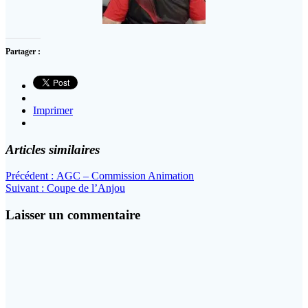
Partager :
Imprimer
Articles similaires
Navigation
Article
Précédent :
AGC – Commission Animation
Article
précédent
Suivant :
Coupe de l’Anjou
de
suivant
:
l’article
:
Laisser un commentaire