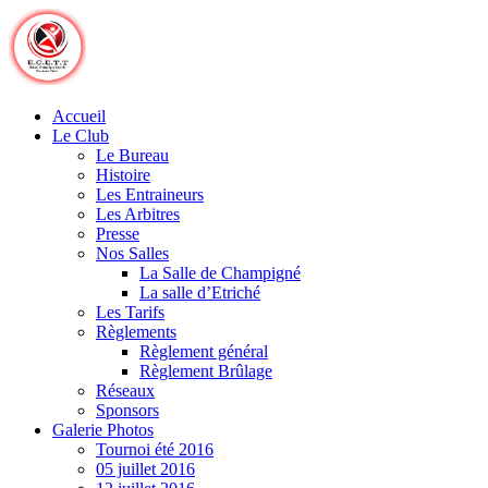
Skip
to
content
Accueil
Le Club
Le Bureau
Histoire
Les Entraineurs
Les Arbitres
Presse
Nos Salles
La Salle de Champigné
La salle d’Etriché
Les Tarifs
Règlements
Règlement général
Règlement Brûlage
Réseaux
Sponsors
Galerie Photos
Tournoi été 2016
05 juillet 2016