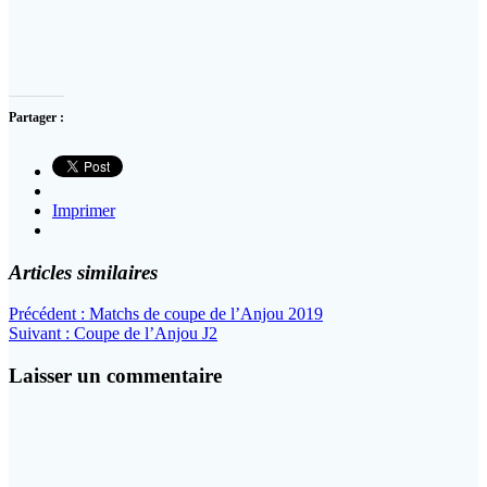
Partager :
Imprimer
Articles similaires
Navigation
Article
Précédent :
Matchs de coupe de l’Anjou 2019
Article
précédent
Suivant :
Coupe de l’Anjou J2
de
suivant
:
l’article
:
Laisser un commentaire