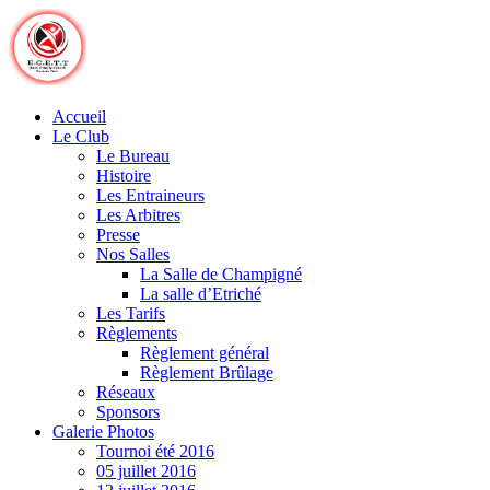
Skip
to
content
Accueil
Le Club
Le Bureau
Histoire
Les Entraineurs
Les Arbitres
Presse
Nos Salles
La Salle de Champigné
La salle d’Etriché
Les Tarifs
Règlements
Règlement général
Règlement Brûlage
Réseaux
Sponsors
Galerie Photos
Tournoi été 2016
05 juillet 2016