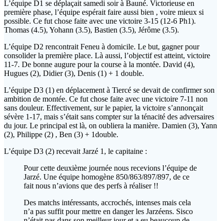
L’équipe D1 se déplaçait samedi soir à Bauné. Victorieuse en
première phase, l’équipe espérait faire aussi bien , voire mieux si
possible. Ce fut chose faite avec une victoire 3-15 (12-6 Ph1).
Thomas (4.5), Yohann (3.5), Bastien (3.5), Jérôme (3.5).
L’équipe D2 rencontrait Feneu à domicile. Le but, gagner pour
consolider la première place. Là aussi, l’objectif est atteint, victoire
11-7. De bonne augure pour la course à la montée. David (4),
Hugues (2), Didier (3), Denis (1) + 1 double.
L’équipe D3 (1) en déplacement à Tiercé se devait de confirmer son
ambition de montée. Ce fut chose faite avec une victoire 7-11 non
sans douleur. Effectivement, sur le papier, la victoire s’annonçait
sévère 1-17, mais s’était sans compter sur la ténacité des adversaires
du jour. Le principal est là, on oubliera la manière. Damien (3), Yann
(2), Philippe (2) , Ben (3) + 1double.
L’équipe D3 (2) recevait Jarzé 1, le capitaine :
Pour cette deuxième journée nous recevions l’équipe de
Jarzé. Une équipe homogène 850/863/897/897, de ce
fait nous n’avions que des perfs à réaliser !!
Des matchs intéressants, accrochés, intenses mais cela
n’a pas suffit pour mettre en danger les Jarzéens. Sisco
n’était pas dans son meilleur jour et a eu beaucoup de