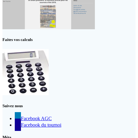
Faites vos calculs
Suivez nous
Facebook AGC
Facebook du tournoi
Méta