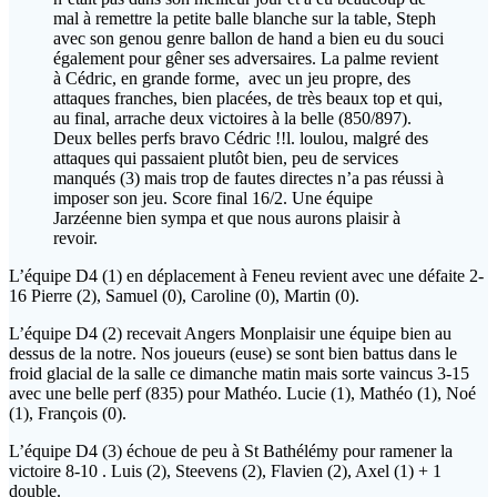
mal à remettre la petite balle blanche sur la table, Steph
avec son genou genre ballon de hand a bien eu du souci
également pour gêner ses adversaires. La palme revient
à Cédric, en grande forme, avec un jeu propre, des
attaques franches, bien placées, de très beaux top et qui,
au final, arrache deux victoires à la belle (850/897).
Deux belles perfs bravo Cédric !!l. loulou, malgré des
attaques qui passaient plutôt bien, peu de services
manqués (3) mais trop de fautes directes n’a pas réussi à
imposer son jeu. Score final 16/2. Une équipe
Jarzéenne bien sympa et que nous aurons plaisir à
revoir.
L’équipe D4 (1) en déplacement à Feneu revient avec une défaite 2-
16 Pierre (2), Samuel (0), Caroline (0), Martin (0).
L’équipe D4 (2) recevait Angers Monplaisir une équipe bien au
dessus de la notre. Nos joueurs (euse) se sont bien battus dans le
froid glacial de la salle ce dimanche matin mais sorte vaincus 3-15
avec une belle perf (835) pour Mathéo. Lucie (1), Mathéo (1), Noé
(1), François (0).
L’équipe D4 (3) échoue de peu à St Bathélémy pour ramener la
victoire 8-10 . Luis (2), Steevens (2), Flavien (2), Axel (1) + 1
double.