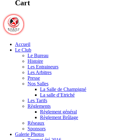
Cart
Accueil
Le Club
Le Bureau
Histoire
Les Entraineurs
Les Arbitres
Presse
Nos Salles
La Salle de Champigné
La salle d’Etriché
Les Tarifs
Règlements
Règlement général
Règlement Brûlage
Réseaux
Sponsors
Galerie Photos
Tournoi été 2016