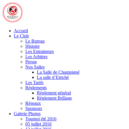
Skip
to
content
Accueil
Le Club
Le Bureau
Histoire
Les Entraineurs
Les Arbitres
Presse
Nos Salles
La Salle de Champigné
La salle d’Etriché
Les Tarifs
Règlements
Règlement général
Règlement Brûlage
Réseaux
Sponsors
Galerie Photos
Tournoi été 2016
05 juillet 2016