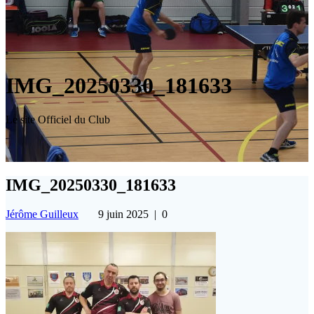
IMG_20250330_181633
Le site Officiel du Club
IMG_20250330_181633
Jérôme Guilleux
9 juin 2025
|
0