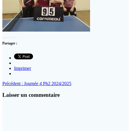
Partager :
Imprimer
Navigation
Article
Précédent :
Journée 4 Ph2 2024/2025
précédent
de
:
Laisser un commentaire
l’article