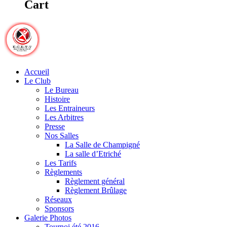
Cart
Accueil
Le Club
Le Bureau
Histoire
Les Entraineurs
Les Arbitres
Presse
Nos Salles
La Salle de Champigné
La salle d’Etriché
Les Tarifs
Règlements
Règlement général
Règlement Brûlage
Réseaux
Sponsors
Galerie Photos
Tournoi été 2016