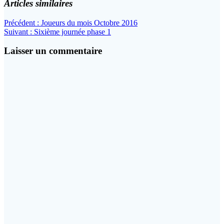
Articles similaires
Navigation
Article
Précédent :
Joueurs du mois Octobre 2016
Article
précédent
Suivant :
Sixième journée phase 1
de
suivant
:
l’article
:
Laisser un commentaire