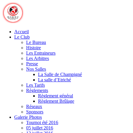
Skip
to
content
Accueil
Le Club
Le Bureau
Histoire
Les Entraineurs
Les Arbitres
Presse
Nos Salles
La Salle de Champigné
La salle d’Etriché
Les Tarifs
Règlements
Règlement général
Règlement Brûlage
Réseaux
Sponsors
Galerie Photos
Tournoi été 2016
05 juillet 2016