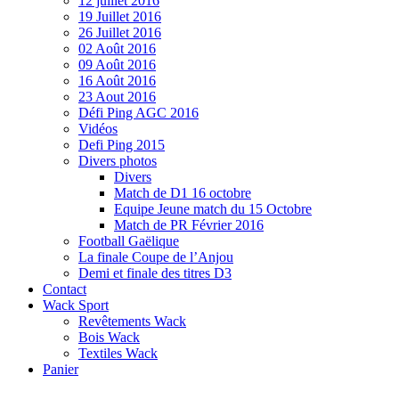
12 juillet 2016
19 Juillet 2016
26 Juillet 2016
02 Août 2016
09 Août 2016
16 Août 2016
23 Aout 2016
Défi Ping AGC 2016
Vidéos
Defi Ping 2015
Divers photos
Divers
Match de D1 16 octobre
Equipe Jeune match du 15 Octobre
Match de PR Février 2016
Football Gaëlique
La finale Coupe de l’Anjou
Demi et finale des titres D3
Contact
Wack Sport
Revêtements Wack
Bois Wack
Textiles Wack
Panier