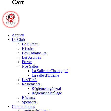
Cart
Accueil
Le Club
Le Bureau
Histoire
Les Entraineurs
Les Arbitres
Presse
Nos Salles
La Salle de Champigné
La salle d’Etriché
Les Tarifs
Règlements
Règlement général
Règlement Brûlage
Réseaux
Sponsors
Galerie Photos
Tournoi été 2016