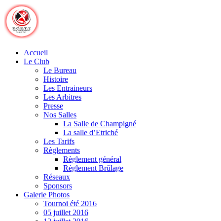
Skip
to
content
Accueil
Le Club
Le Bureau
Histoire
Les Entraineurs
Les Arbitres
Presse
Nos Salles
La Salle de Champigné
La salle d’Etriché
Les Tarifs
Règlements
Règlement général
Règlement Brûlage
Réseaux
Sponsors
Galerie Photos
Tournoi été 2016
05 juillet 2016