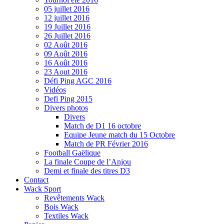
05 juillet 2016
12 juillet 2016
19 Juillet 2016
26 Juillet 2016
02 Août 2016
09 Août 2016
16 Août 2016
23 Aout 2016
Défi Ping AGC 2016
Vidéos
Defi Ping 2015
Divers photos
Divers
Match de D1 16 octobre
Equipe Jeune match du 15 Octobre
Match de PR Février 2016
Football Gaëlique
La finale Coupe de l’Anjou
Demi et finale des titres D3
Contact
Wack Sport
Revêtements Wack
Bois Wack
Textiles Wack